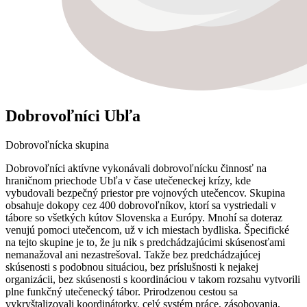
Dobrovoľníci Ubľa
Dobrovoľnícka skupina
Dobrovoľníci aktívne vykonávali dobrovoľnícku činnosť na
hraničnom priechode Ubľa v čase utečeneckej krízy, kde
vybudovali bezpečný priestor pre vojnových utečencov. Skupina
obsahuje dokopy cez 400 dobrovoľníkov, ktorí sa vystriedali v
tábore so všetkých kútov Slovenska a Európy. Mnohí sa doteraz
venujú pomoci utečencom, už v ich miestach bydliska. Špecifické
na tejto skupine je to, že ju nik s predchádzajúcimi skúsenosťami
nemanažoval ani nezastrešoval. Takže bez predchádzajúcej
skúsenosti s podobnou situáciou, bez príslušnosti k nejakej
organizácii, bez skúsenosti s koordináciou v takom rozsahu vytvorili
plne funkčný utečenecký tábor. Prirodzenou cestou sa
vykryštalizovali koordinátorky, celý systém práce, zásobovania,